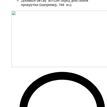
Добавьте
перед действием
Delay Action
прокрутки (например,
).
700 ms