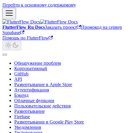
Перейти к основному содержимому
FlutterFlow Ru Docs
Заказать проект
Промокод на сервер
Supabase
Помощь по FlutterFlow
Обнаружение проблем
Корпоративный
GitHub
API
Развертывание в Apple Store
Аутентификация
Бэкенд
Облачные функции
Пользовательские действия
Развертывание
Firebase
Развертывание в Google Play Store
Уведомления
Тестирование