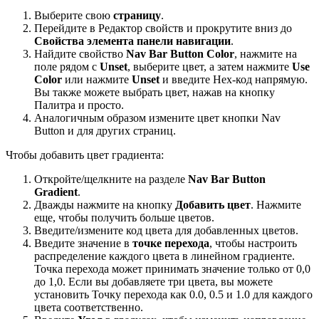
Выберите свою
страницу
.
Перейдите в Редактор свойств и прокрутите вниз до
Свойства элемента панели навигации
.
Найдите свойство
Nav Bar Button Color
, нажмите на
поле рядом с
Unset
, выберите цвет, а затем нажмите
Use
Color
или нажмите
Unset
и введите Hex-код напрямую.
Вы также можете выбрать цвет, нажав на кнопку
Палитра и просто.
Аналогичным образом измените цвет кнопки Nav
Button и для других страниц.
Чтобы добавить цвет градиента:
Откройте/щелкните на разделе
Nav Bar Button
Gradient
.
Дважды нажмите на кнопку
Добавить цвет
. Нажмите
еще, чтобы получить больше цветов.
Введите/измените код цвета для добавленных цветов.
Введите значение в
точке перехода
, чтобы настроить
распределение каждого цвета в линейном градиенте.
Точка перехода может принимать значение только от 0,0
до 1,0. Если вы добавляете три цвета, вы можете
установить Точку перехода как 0.0, 0.5 и 1.0 для каждого
цвета соответственно.