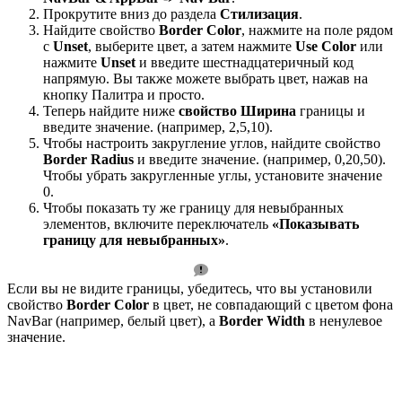
Прокрутите вниз до раздела
Стилизация
.
Найдите свойство
Border Color
, нажмите на поле рядом
с
Unset
, выберите цвет, а затем нажмите
Use Color
или
нажмите
Unset
и введите шестнадцатеричный код
напрямую. Вы также можете выбрать цвет, нажав на
кнопку Палитра и просто.
Теперь найдите ниже
свойство
Ширина
границы и
введите значение. (например, 2,5,10).
Чтобы настроить закругление углов, найдите свойство
Border Radius
и введите значение. (например, 0,20,50).
Чтобы убрать закругленные углы, установите значение
0.
Чтобы показать ту же границу для невыбранных
элементов, включите переключатель
«Показывать
границу для невыбранных»
.
Если вы не видите границы, убедитесь, что вы установили
свойство
Border Color
в цвет, не совпадающий с цветом фона
NavBar (например, белый цвет), а
Border Width
в ненулевое
значение.