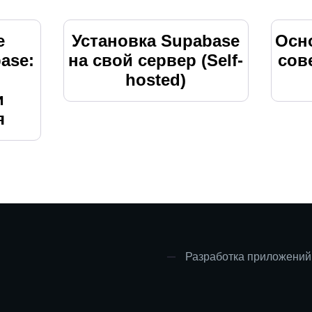
е
Установка Supabase
Осн
ase:
на свой сервер (Self-
сов
hosted)
и
я
Разработка приложений