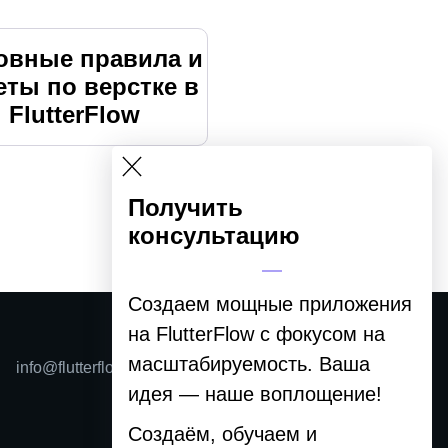
овные правила и
еты по верстке в
FlutterFlow
Получить
консультацию
Создаем мощные приложения
на FlutterFlow с фокусом на
масштабируемость. Ваша
info@flutterflow.ru
идея —
наше воплощение
!
Создаём, обучаем и