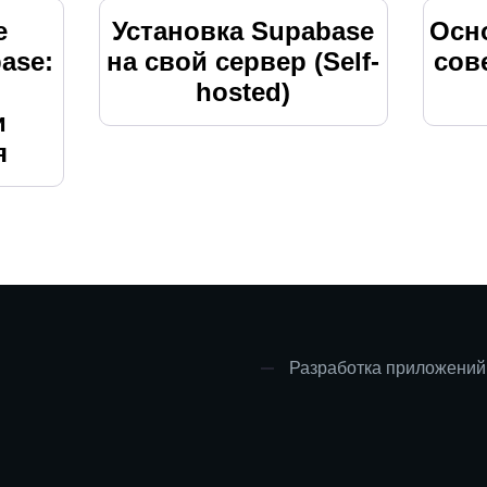
е
Установка Supabase
Осн
ase:
на свой сервер (Self-
сов
hosted)
и
я
Разработка приложений