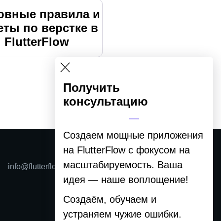
овные правила и
еты по верстке в
FlutterFlow
Получить
консультацию
Создаем мощные приложения
на FlutterFlow с фокусом на
масштабируемость. Ваша
info@flutterflow.ru
идея —
наше воплощение
!
Создаём, обучаем и
устраняем чужие ошибки.