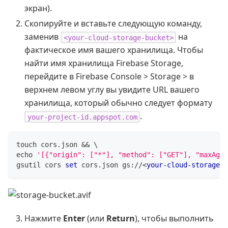
экран).
Скопируйте и вставьте следующую команду,
заменив
на
<your-cloud-storage-bucket>
фактическое имя вашего хранилища. Чтобы
найти имя хранилища Firebase Storage,
перейдите в Firebase Console > Storage > в
верхнем левом углу вы увидите URL вашего
хранилища, который обычно следует формату
.
your-project-id.appspot.com
touch cors
.
json
&&
 \
echo 
'[{"origin": ["*"], "method": ["GET"], "maxAgeS
gsutil cors 
set
 cors
.
json
 gs
:
/
/
<
your-cloud-storage-b
Нажмите
Enter
(или
Return
), чтобы выполнить